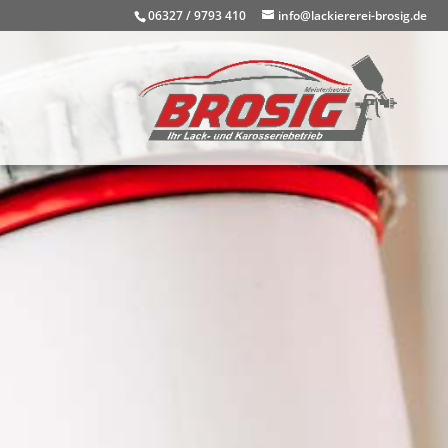
06327 / 9793 410
info@lackiererei-brosig.de