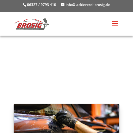
06327 / 9793 410
info@lackiererei-brosig.de